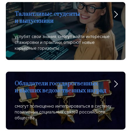
Талантливые студенты
и выпускники
углубят свои знания, смогут найти интересные
стажировки и практики, откроют новые
карьерные горизонты
Обладатели государственных
и высших ведомственных наград
смогут полноценно интегрироваться в систему
позитивных социальных связей российского
общества