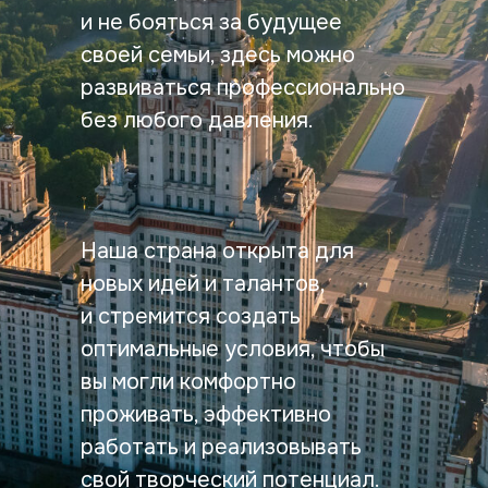
и не бояться за будущее
своей семьи, здесь можно
развиваться профессионально
без любого давления.
Наша страна открыта для
новых идей и талантов,
и стремится создать
оптимальные условия, чтобы
вы могли комфортно
проживать, эффективно
работать и реализовывать
свой творческий потенциал.