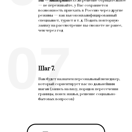
Вы — импатриант!
Если решение отрицательное
— не переживайте, у Вас сохраняется
возможность приехать в Россию через другие
режимы — как высококвалифицированный
специалист, турист и т. д. Подать повторную
заявку на рассмотрение вы сможете не ранее,
чем через год
07
Шаг 7.
Вам будет назначен персональный менеджер,
который сориентирует вас по дальнейшим
шагам (запись на визу, порядок пересечения
границы, поиск жилья, решение социально-
бытовых вопросов)