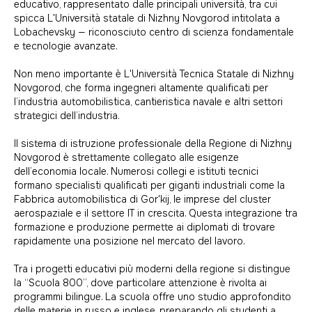
educativo, rappresentato dalle principali università, tra cui
spicca L'Università statale di Nizhny Novgorod intitolata a
Lobachevsky — riconosciuto centro di scienza fondamentale
e tecnologie avanzate.
Non meno importante è L'Università Tecnica Statale di Nizhny
Novgorod, che forma ingegneri altamente qualificati per
l’industria automobilistica, cantieristica navale e altri settori
strategici dell’industria.
Il sistema di istruzione professionale della Regione di Nizhny
Novgorod è strettamente collegato alle esigenze
dell’economia locale. Numerosi collegi e istituti tecnici
formano specialisti qualificati per giganti industriali come la
Fabbrica automobilistica di Gor'kij, le imprese del cluster
aerospaziale e il settore IT in crescita. Questa integrazione tra
formazione e produzione permette ai diplomati di trovare
rapidamente una posizione nel mercato del lavoro.
Tra i progetti educativi più moderni della regione si distingue
la “Scuola 800”, dove particolare attenzione è rivolta ai
programmi bilingue. La scuola offre uno studio approfondito
delle materie in russo e inglese, preparando gli studenti a