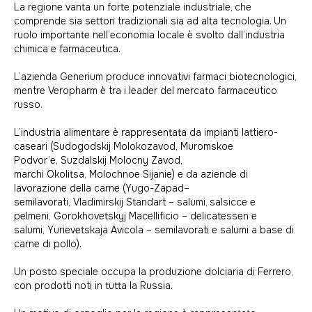
La regione vanta un forte potenziale industriale, che
comprende sia settori tradizionali sia ad alta tecnologia. Un
ruolo importante nell’economia locale è svolto dall’industria
chimica e farmaceutica.
L’azienda Generium produce innovativi farmaci biotecnologici,
mentre Veropharm è tra i leader del mercato farmaceutico
russo.
L’industria alimentare è rappresentata da impianti lattiero-
caseari (Sudogodskij Molokozavod, Muromskoe
Podvor’e, Suzdalskij Molocny Zavod,
marchi Okolitsa, Molochnoe Sijanie) e da aziende di
lavorazione della carne (Yugo-Zapad–
semilavorati, Vladimirskij Standart – salumi, salsicce e
pelmeni, Gorokhovetskyj Macellificio – delicatessen e
salumi, Yurievetskaja Avicola – semilavorati e salumi a base di
carne di pollo).
Un posto speciale occupa la produzione dolciaria di Ferrero,
con prodotti noti in tutta la Russia.