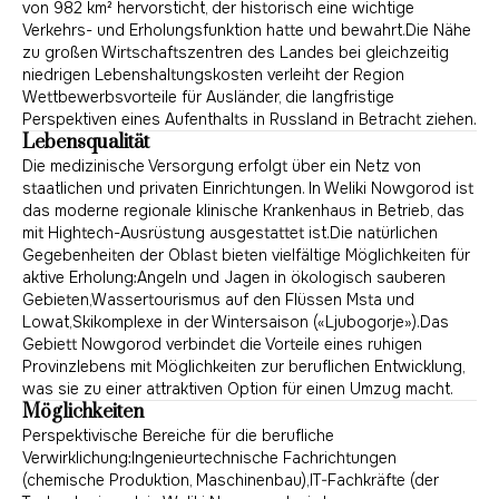
von 982 km² hervorsticht, der historisch eine wichtige
Verkehrs- und Erholungsfunktion hatte und bewahrt.Die Nähe
zu großen Wirtschaftszentren des Landes bei gleichzeitig
niedrigen Lebenshaltungskosten verleiht der Region
Wettbewerbsvorteile für Ausländer, die langfristige
Perspektiven eines Aufenthalts in Russland in Betracht ziehen.
Lebensqualität
Die medizinische Versorgung erfolgt über ein Netz von
staatlichen und privaten Einrichtungen. In Weliki Nowgorod ist
das moderne regionale klinische Krankenhaus in Betrieb, das
mit Hightech-Ausrüstung ausgestattet ist.Die natürlichen
Gegebenheiten der Oblast bieten vielfältige Möglichkeiten für
aktive Erholung:Angeln und Jagen in ökologisch sauberen
Gebieten,Wassertourismus auf den Flüssen Msta und
Lowat,Skikomplexe in der Wintersaison («Ljubogorje»).Das
Gebiett Nowgorod verbindet die Vorteile eines ruhigen
Provinzlebens mit Möglichkeiten zur beruflichen Entwicklung,
was sie zu einer attraktiven Option für einen Umzug macht.
Möglichkeiten
Perspektivische Bereiche für die berufliche
Verwirklichung:Ingenieurtechnische Fachrichtungen
(chemische Produktion, Maschinenbau),IT-Fachkräfte (der