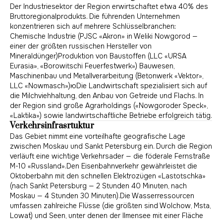
Der Industriesektor der Region erwirtschaftet etwa 40% des
Bruttoregionalprodukts. Die führenden Unternehmen
konzentrieren sich auf mehrere Schlüsselbranchen:
Chemische Industrie (PJSC «Akron» in Weliki Nowgorod —
einer der größten russischen Hersteller von
Mineraldünger)Produktion von Baustoffen (LLC «URSA
Eurasia», «Borowitschi Feuerfestwerk») Bauwesen,
Maschinenbau und Metallverarbeitung (Betonwerk «Vektor»,
LLC «Nowmasch»)юDie Landwirtschaft spezialisiert sich auf
die Milchviehhaltung, den Anbau von Getreide und Flachs. In
der Region sind große Agrarholdings («Nowgoroder Speck»,
«Laktika») sowie landwirtschaftliche Betriebe erfolgreich tätig.
Verkehrsinfrasrtuktur
Das Gebiet nimmt eine vorteilhafte geografische Lage
zwischen Moskau und Sankt Petersburg ein. Durch die Region
verläuft eine wichtige Verkehrsader — die föderale Fernstraße
M-10 «Russland».Den Eisenbahnverkehr gewährleistet die
Oktoberbahn mit den schnellen Elektrozügen «Lastotschka»
(nach Sankt Petersburg — 2 Stunden 40 Minuten, nach
Moskau — 4 Stunden 30 Minuten).Die Wasserressourcen
umfassen zahlreiche Flüsse (die größten sind Wolchow, Msta,
Lowat) und Seen, unter denen der Ilmensee mit einer Fläche