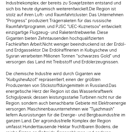
Industriekomplex, der bereits zu Sowjetzeiten entstand und
sich bis heute dynamisch weiterentwickelt.Die Region ist
stolz auf ihren Luft- und Raumfahrtcluster: Das Unternehmen
"Progress" produziert Trägerraketen für das russische
Raumfahrtprogramm, und PJSC "UEC-Kuznetsov" entwickelt
einzigartige Flugzeug- und Raketentriebwerke. Diese
Giganten bieten Zehntausenden hochqualifizierten
Fachkräften Arbeit.Nicht weniger beeindruckend ist der Erdöl-
und Erdgassektor. Die Erdölraffinerien in Kuibyschew und
Sysran verarbeiten Millionen Tonnen "schwarzes Gold" und
versorgen das Land mit Treibstoff und Erdölerzeugnissen.
Die chemische Industrie wird durch Giganten wie
"KuibyshevAzot" repräsentiert, einen der größten
Produzenten von Stickstoffdüngemitteln in Russland.Das
energetische Herz der Region ist das Wasserkraftwerk
Schiguljowsk, dessen leistungsstarke Turbinen nicht nur die
Region, sondern auch benachbarte Gebiete mit Elektroenergie
versorgen. Maschinenbauunternehmen wie "Tyazhmash"
liefern Ausrüstungen für die Energie- und Bergbauindustrie im
ganzen Land. Der agroindustrielle Komplex der Region
umfasst Hunderttausende Hektar fruchtbaren Bodens, die