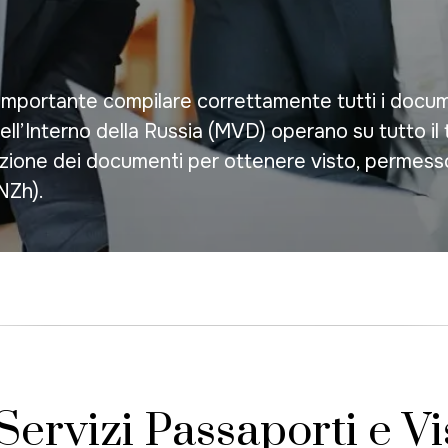
è importante compilare correttamente tutti i docume
ell’Interno della Russia (MVD) operano su tutto il t
pilazione dei documenti per ottenere visto, perme
NZh).
Servizi Passaporti e Vi