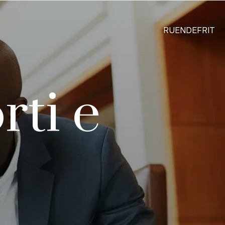
RU
EN
DE
FR
IT
rti e