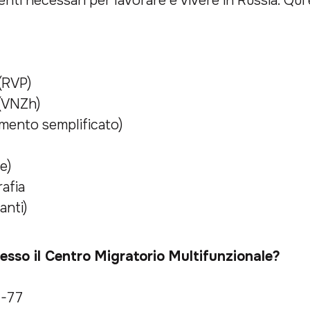
nti necessari per lavorare e vivere in Russia. Qui è
(RVP)
(VNZh)
imento semplificato)
e)
afia
anti)
so il Centro Migratorio Multifunzionale?
7-77