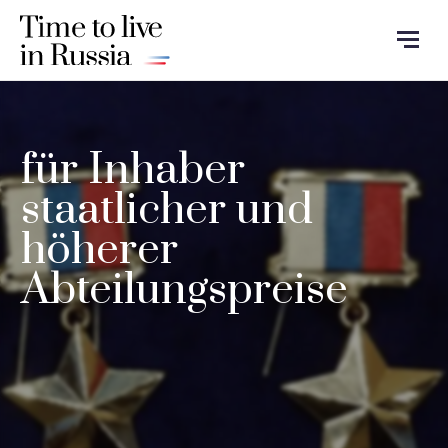
für Inhaber
staatlicher und
höherer
Abteilungspreise