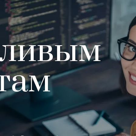
тливым
там