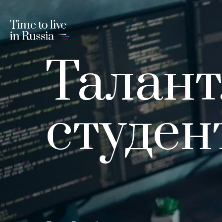
Талан
студен